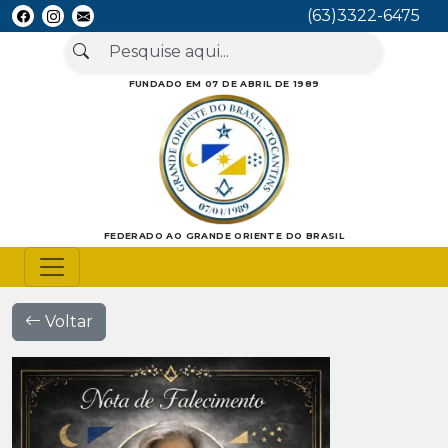
(63)3322-6475
FUNDADO EM 07 DE ABRIL DE 1989
FEDERADO AO GRANDE ORIENTE DO BRASIL
Voltar