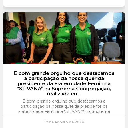
É com grande orgulho que destacamos
a participação da nossa querida
presidente da Fraternidade Feminina
*SILVANA* na Suprema Congregação,
realizada en...
É com grande orgulho que destacamos a
participação da nossa querida presidente da
Fraternidade Feminina *SILVANA* na Suprema
Congregação, realizada entre os dia 13 a 16 de
2024, em Brasília. Representando o Tocantins e
17 de agosto de 2024
todas as fraternas, ela levou a força e a união de